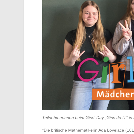
Teilnehmerinnen beim Girls‘ Day „Girls do IT“ 
*Die britische Mathematikerin Ada Lovelace (181