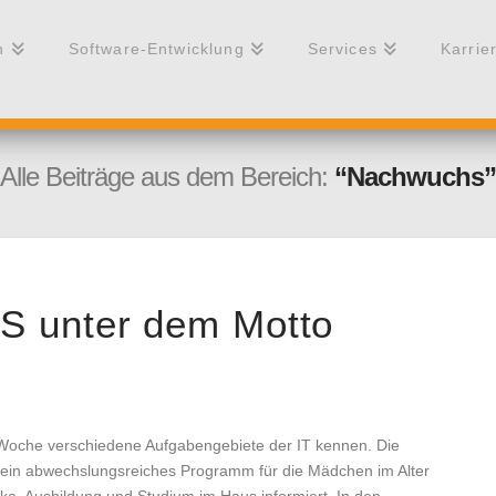
n
Software-Entwicklung
Services
Karrie
Alle Beiträge aus dem Bereich:
“Nachwuchs”
OS unter dem Motto
te Woche verschiedene Aufgabengebiete der IT kennen. Die
ein abwechslungsreiches Programm für die Mädchen im Alter
ika, Ausbildung und Studium im Haus informiert. In den